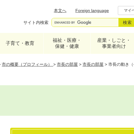
メニューを飛ばして本文へ
本文へ
Foreign language
マイ
サイト内検索
福祉・医療・
産業・しごと・
子育て・教育
保健・健康
事業者向け
>
市の概要（プロフィール）
>
市長の部屋
>
市長の部屋
>
市長の動き（
本