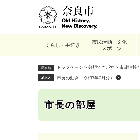
ペ
ー
ジ
の
先
頭
市民活動・文化・
で
くらし・手続き
スポーツ
す
。
トップページ
>
分類でさがす
>
市政情報
現在地
市長の動き（令和3年6月分）
足あと
市長の部屋