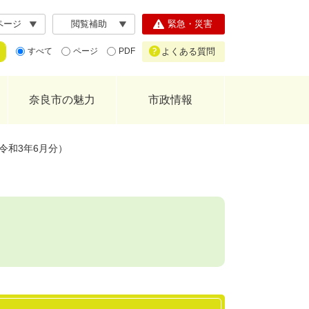
ページ
閲覧補助
緊急・災害
よくある質問
すべて
ページ
PDF
奈良市の魅力
市政情報
令和3年6月分）