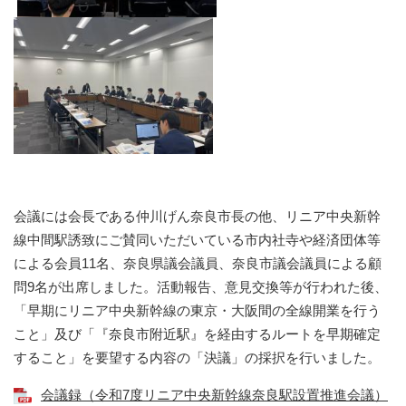
会議には会長である仲川げん奈良市長の他、リニア中央新幹
線中間駅誘致にご賛同いただいている市内社寺や経済団体等
による会員11名、奈良県議会議員、奈良市議会議員による顧
問9名が出席しました。活動報告、意見交換等が行われた後、
「早期にリニア中央新幹線の東京・大阪間の全線開業を行う
こと」及び「『奈良市附近駅』を経由するルートを早期確定
すること」を要望する内容の「決議」の採択を行いました。
会議録（令和7度リニア中央新幹線奈良駅設置推進会議）