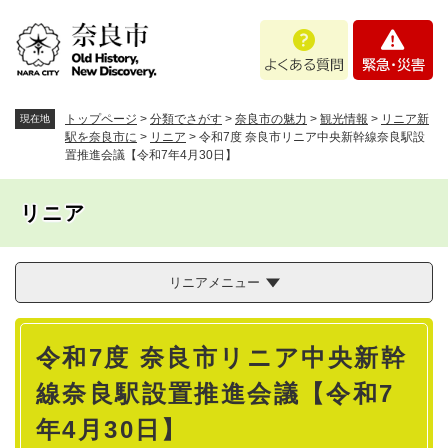
ペ
メニューを飛ばして本文へ
よ
緊
ー
く
急
ジ
あ
・
の
る
災
先
質
害
頭
トップページ
>
分類でさがす
>
奈良市の魅力
>
観光情報
>
リニア新
現在地
問
で
駅を奈良市に
>
リニア
>
令和7度 奈良市リニア中央新幹線奈良駅設
置推進会議【令和7年4月30日】
す
。
リニア
リニアメニュー
本
令和7度 奈良市リニア中央新幹
文
線奈良駅設置推進会議【令和7
年4月30日】