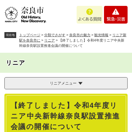
ペ
メニューを飛ばして本文へ
よ
緊
ー
く
急
ジ
あ
・
の
る
災
先
質
害
頭
トップページ
>
分類でさがす
>
奈良市の魅力
>
観光情報
>
リニア新
現在地
問
で
駅を奈良市に
>
リニア
>
【終了しました】令和4年度リニア中央新
幹線奈良駅設置推進会議の開催について
す
。
リニア
リニアメニュー
本
【終了しました】令和4年度リ
文
ニア中央新幹線奈良駅設置推進
会議の開催について