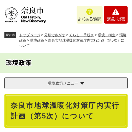
ペ
メニューを飛ばして本文へ
よ
緊
ー
く
急
ジ
あ
・
の
る
災
先
質
害
頭
トップページ
>
分類でさがす
>
くらし・手続き
>
環境・衛生
>
環境
現在地
問
で
政策
>
環境政策
>
奈良市地球温暖化対策庁内実行計画（第5次）に
ついて
す
。
環境政策
環境政策メニュー
本
奈良市地球温暖化対策庁内実行
文
計画（第5次）について