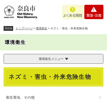
ペ
メニューを飛ばして本文へ
よ
緊
ー
く
急
ジ
あ
・
の
る
災
先
質
害
頭
トップページ
>
環境衛生
>
ネズミ・害虫・外来危険生物
現在地
問
で
す
環境衛生
。
環境衛生メニュー
本
ネズミ・害虫・外来危険生物
文
衛生害虫、その他