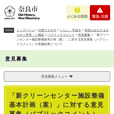
ペ
メニューを飛ばして本文へ
よ
緊
ー
く
急
ジ
あ
・
の
る
災
先
質
害
頭
トップページ
>
分類でさがす
>
くらし・手続き
>
市民のみなさまか
現在地
問
で
らのご意見・ご相談
>
パブリックコメント
>
意見募集
>
「新クリー
ンセンター施設整備基本計画（案）」に対する意見募集（パブリッ
す
クコメント）の実施結果について
。
意見募集
意見募集メニュー
本
「新クリーンセンター施設整備
文
基本計画（案）」に対する意見
募集（パブリックコメント）