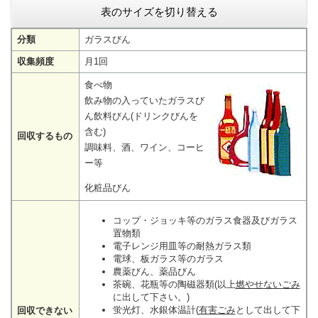
表のサイズを切り替える
分類
ガラスびん
収集頻度
月1回
食べ物
飲み物の入っていたガラスび
ん飲料びん(ドリンクびんを
含む)
回収するもの
調味料、酒、ワイン、コーヒ
ー等
化粧品びん
コップ・ジョッキ等のガラス食器及びガラス
置物類
電子レンジ用皿等の耐熱ガラス類
電球、板ガラス等のガラス
農薬びん、薬品びん
茶碗、花瓶等の陶磁器類(以上
燃やせないごみ
に出して下さい。)
蛍光灯、水銀体温計(
有害ごみ
として出して下
回収できない