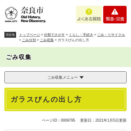
ペ
メニューを飛ばして本文へ
よ
緊
ー
く
急
ジ
あ
・
の
る
災
先
質
害
頭
トップページ
>
分類でさがす
>
くらし・手続き
>
ごみ・リサイクル
現在地
問
で
>
ごみ分別
>
ごみ収集
>
ガラスびんの出し方
す
。
ごみ収集
ごみ収集メニュー
本
ガラスびんの出し方
文
ページID：0009795
更新日：2021年1月5日更新