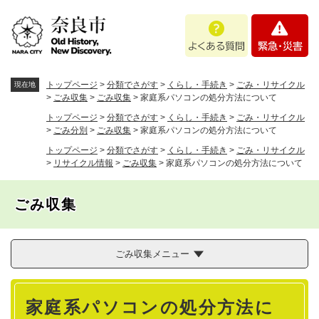
ペ
メニューを飛ばして本文へ
よ
緊
ー
く
急
ジ
あ
・
の
る
災
先
質
害
頭
トップページ
>
分類でさがす
>
くらし・手続き
>
ごみ・リサイクル
現在地
問
で
>
ごみ収集
>
ごみ収集
>
家庭系パソコンの処分方法について
す
トップページ
>
分類でさがす
>
くらし・手続き
>
ごみ・リサイクル
。
>
ごみ分別
>
ごみ収集
>
家庭系パソコンの処分方法について
トップページ
>
分類でさがす
>
くらし・手続き
>
ごみ・リサイクル
>
リサイクル情報
>
ごみ収集
>
家庭系パソコンの処分方法について
ごみ収集
ごみ収集メニュー
本
家庭系パソコンの処分方法に
文