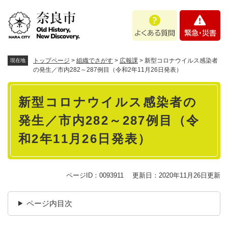
ペ
メニューを飛ばして本文へ
よ
緊
ー
く
急
ジ
あ
・
の
る
災
先
質
害
頭
トップページ
>
組織でさがす
>
広報課
>
新型コロナウイルス感染者
現在地
問
で
の発生／市内282～287例目（令和2年11月26日発表）
す
本
。
新型コロナウイルス感染者の
文
発生／市内282～287例目（令
和2年11月26日発表）
ページID：0093911
更新日：2020年11月26日更新
ページ内目次