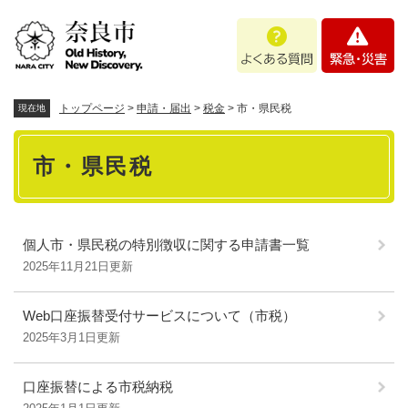
ペ
メニューを飛ばして本文へ
よ
緊
ー
く
急
ジ
あ
・
の
る
災
先
質
害
頭
トップページ
>
申請・届出
>
税金
>
市・県民税
現在地
問
で
本
す
市・県民税
。
文
個人市・県民税の特別徴収に関する申請書一覧
2025年11月21日更新
Web口座振替受付サービスについて（市税）
2025年3月1日更新
口座振替による市税納税