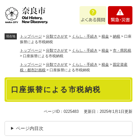
ペ
メニューを飛ばして本文へ
よ
緊
ー
く
急
ジ
あ
・
の
る
災
先
質
害
頭
トップページ
>
分類でさがす
>
くらし・手続き
>
税金
>
納税
>
口座
現在地
問
で
振替による市税納税
す
トップページ
>
分類でさがす
>
くらし・手続き
>
税金
>
市・県民税
。
>
口座振替による市税納税
トップページ
>
分類でさがす
>
くらし・手続き
>
税金
>
固定資産
税・都市計画税
>
口座振替による市税納税
本
口座振替による市税納税
文
ページID：0225483
更新日：2025年1月1日更新
ページ内目次