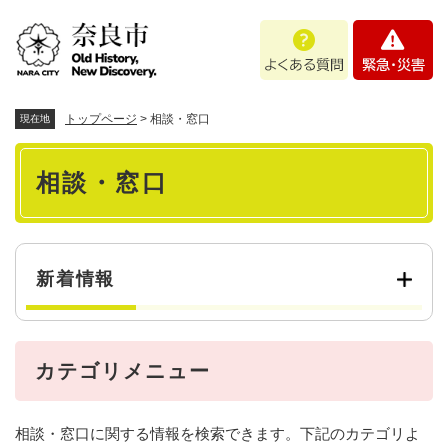
ペ
メニューを飛ばして本文へ
よ
緊
ー
く
急
ジ
あ
・
の
る
災
先
質
害
頭
トップページ
>
相談・窓口
現在地
問
で
本
す
相談・窓口
。
文
新着情報
カテゴリメニュー
相談・窓口に関する情報を検索できます。下記のカテゴリよ