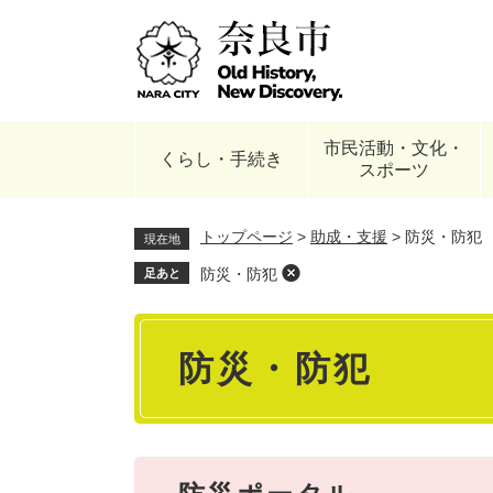
ペ
ー
ジ
の
先
頭
市民活動・文化・
で
くらし・手続き
スポーツ
す
。
トップページ
>
助成・支援
>
防災・防犯
現在地
防災・防犯
足あと
本
防災・防犯
文