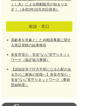
くし丸）による移動販売が始まりま
す！（令和3年10月20日発表）
相談・窓口
高齢者を対象としたAI相談事業に関す
る実証実験の結果報告
奈良市安心・安全“なら”見守りネット
ワーク（協定協力事業）
【認知症等で行方不明になる心配のあ
る方のご家族の皆様へ】奈良市安心・
安全“なら”見守りネットワーク（事前
登録制度）