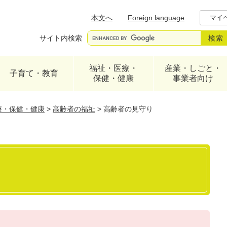
メニューを飛ばして本文へ
本文へ
Foreign language
マイ
サイト内検索
福祉・医療・
産業・しごと・
子育て・教育
保健・健康
事業者向け
療・保健・健康
>
高齢者の福祉
>
高齢者の見守り