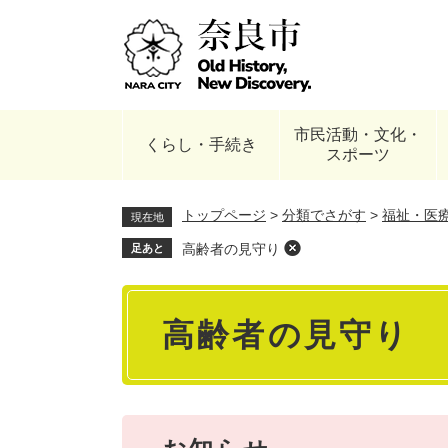
ペ
ー
ジ
の
先
頭
市民活動・文化・
で
くらし・手続き
スポーツ
す
。
トップページ
>
分類でさがす
>
福祉・医
現在地
高齢者の見守り
足あと
本
高齢者の見守り
文