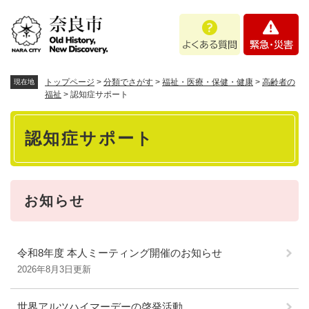
ペ
メニューを飛ばして本文へ
よ
緊
ー
く
急
ジ
あ
・
の
る
災
先
質
害
頭
トップページ
>
分類でさがす
>
福祉・医療・保健・健康
>
高齢者の
現在地
問
で
福祉
>
認知症サポート
す
本
。
認知症サポート
文
お知らせ
令和8年度 本人ミーティング開催のお知らせ
2026年8月3日更新
世界アルツハイマーデーの啓発活動