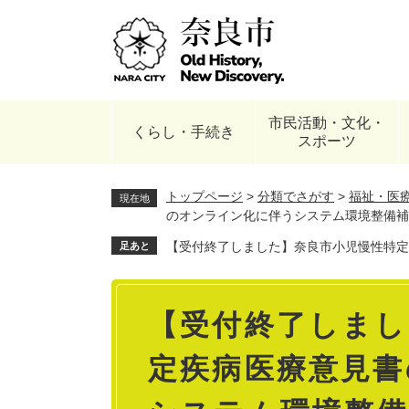
ペ
ー
ジ
の
先
頭
市民活動・文化・
で
くらし・手続き
スポーツ
す
。
トップページ
>
分類でさがす
>
福祉・医
現在地
のオンライン化に伴うシステム環境整備補
【受付終了しました】奈良市小児慢性特定
足あと
本
【受付終了しまし
文
定疾病医療意見書