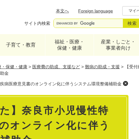
メニューを飛ばして本文へ
本文へ
Foreign language
マイ
サイト内検索
福祉・医療・
産業・しごと・
子育て・教育
保健・健康
事業者向け
療・保健・健康
>
医療費の助成、支援など
>
難病の助成・支援
>
【受付
助金
疾病医療意見書のオンライン化に伴うシステム環境整備補助金
た】奈良市小児慢性特
のオンライン化に伴う