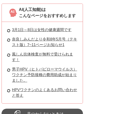
AI(人工知能)は
こんなページをおすすめします
3月1日～8日は女性の健康週間です
奈良しみんだより令和8年5月号（テキ
スト版）7~11ページお知らせ1
風しん抗体検査が無料で受けられま
す！
男子HPV（ヒトパピローマウイルス）
ワクチン予防接種の費用助成が始まり
ました。
HPVワクチンのよくあるお問い合わせ
と答え
見つからないときは