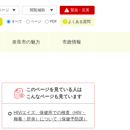
ページ
閲覧補助
緊急・災害
よくある質問
すべて
ページ
PDF
奈良市の魅力
市政情報
このページを見ている人は
こんなページも見ています
HIV/エイズ、保健所での検査（HIV・
梅毒・肝炎）について（保健予防課）