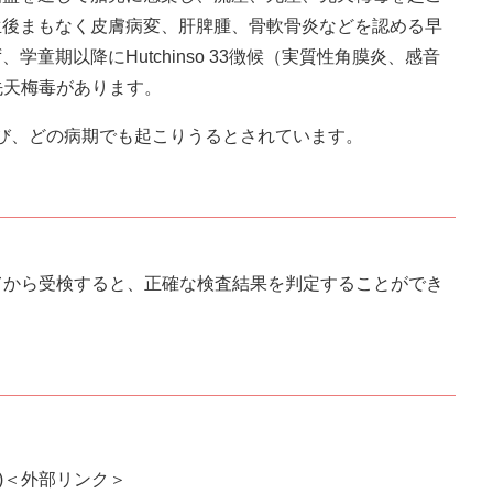
生後まもなく皮膚病変、肝脾腫、骨軟骨炎などを認める早
童期以降にHutchinso 33徴候（実質性角膜炎、感音
期先天梅毒があります。
び、どの病期でも起こりうるとされています。
てから受検すると、正確な検査結果を判定することができ
)
＜外部リンク＞