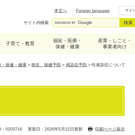
メニューを飛ばして本文へ
本文へ
Foreign language
マイ
サイト内検索
福祉・医療・
産業・しごと・
子育て・教育
保健・健康
事業者向け
療・保健・健康
>
衛生、保健予防
>
感染症予防
>
性感染症について
：0203716
更新日：2026年5月22日更新
印刷ページ表示