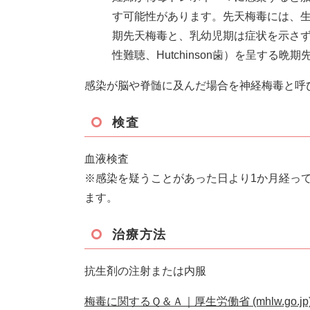
す可能性があります。先天梅毒には、
期先天梅毒と、乳幼児期は症状を示さず、学
性難聴、Hutchinson歯）を呈する晩
感染が脳や脊髄に及んだ場合を神経梅毒と呼
検査
血液検査
※感染を疑うことがあった日より1か月経っ
ます。
治療方法
抗生剤の注射または内服
梅毒に関するＱ＆Ａ｜厚生労働省 (mhlw.go.jp