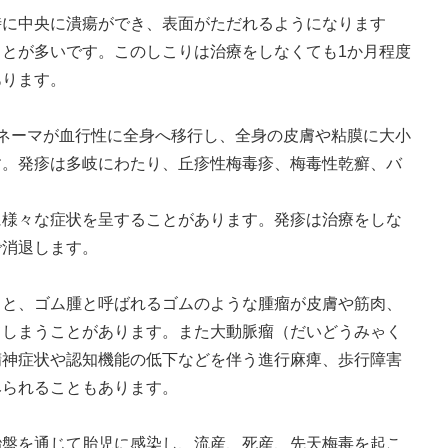
時に中央に潰瘍ができ、表面がただれるようになります
とが多いです。このしこりは治療をしなくても1か月程度
あります。
ネーマ​が血行性に全身へ移行し、全身の皮膚や粘膜に大小
す。発疹は多岐にわたり、丘疹性梅毒疹、梅毒性乾癬、バ
に様々な症状を呈することがあります。発疹は治療をしな
で消退します。
ると、ゴム腫と呼ばれるゴムのような腫瘤が皮膚や筋肉、
てしまうことがあります。また大動脈瘤（だいどうみゃく
精神症状や認知機能の低下などを伴う進行麻痺、歩行障害
みられることもあります。
胎盤を通じて胎児に感染し、流産、死産、先天梅毒を起こ