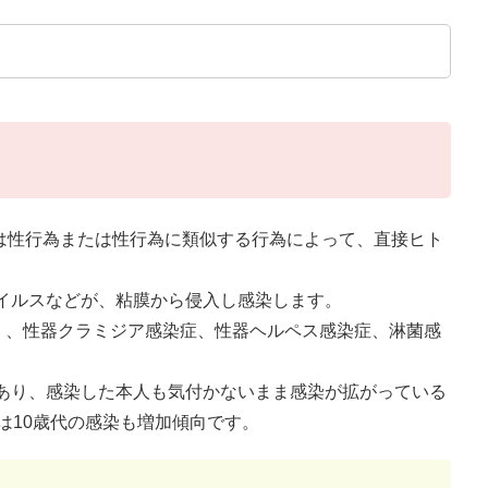
fections）は性行為または性行為に類似する行為によって、直接ヒト
イルスなどが、粘膜から侵入し感染します。
ズ）、性器クラミジア感染症、性器ヘルペス感染症、淋菌感
あり、感染した本人も気付かないまま感染が拡がっている
は10歳代の感染も増加傾向です。