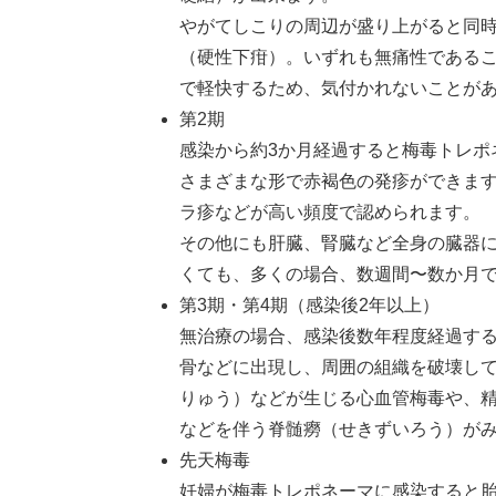
やがてしこりの周辺が盛り上がると同
（硬性下疳）。いずれも無痛性であるこ
で軽快するため、気付かれないことが
第2期
感染から約3か月経過すると梅毒トレポ
さまざまな形で赤褐色の発疹ができま
ラ疹などが高い頻度で認められます。
その他にも肝臓、腎臓など全身の臓器
くても、多くの場合、数週間〜数か月
第3期・第4期（感染後2年以上）
無治療の場合、感染後数年程度経過す
骨などに出現し、周囲の組織を破壊し
りゅう）などが生じる心血管梅毒や、
などを伴う脊髄癆（せきずいろう）が
先天梅毒
妊婦が梅毒トレポネーマ​に感染すると