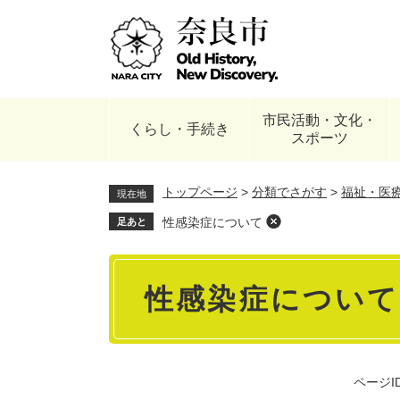
ペ
ー
ジ
の
先
頭
市民活動・文化・
で
くらし・手続き
スポーツ
す
。
トップページ
>
分類でさがす
>
福祉・医
現在地
性感染症について
足あと
本
性感染症について
文
ページID