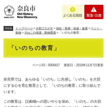
ペ
メニューを飛ばして本文へ
よ
緊
ー
く
急
ジ
あ
・
の
る
災
先
質
害
頭
トップページ
>
分類でさがす
>
福祉・医療・保健・健康
>
ペット・
現在地
問
で
動物
>
犬ねこの保護・動物愛護
>
「いのちの教育」
す
本
。
「いのちの教育」
文
ページID：0008417
更新日：2019年11月7日更新
奈良県では、あらゆる「いのち」に共感し「いのち」を大切
にする心を育む教育として、「いのちの教育」に取り組んで
います。
この教育は、(1)動物への思いやりを深め、「いのち」の大切