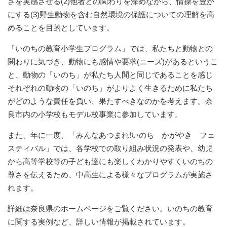
さを実感させる(2)他者との関わりを深めながら、情操を豊か
にする(3)野生動物を含む自然環境の保護についての理解を高
めることを目的としています。
「いのちの教育小学生プログラム」では、私たちと動物との
関わりに気づき、動物にも感情や要求(ニーズ)があるというこ
と、動物の「いのち」が私たち人間と同じであることを感じ
それぞれの動物の「いのち」がよりよく生きるために私たち
がどのような責任を負い、果たすべきなのかを考えます。奈
良市内の小学校もモデル校事業に参加しています。
また、年に一度、「みんなあつまれ!いのち かがやき フェ
スティバル」では、各学校での取り組み状況の発表や、幼児
から高等学校等の子ども達にも楽しくわかりやすくいのちの
尊さを伝えるため、中高生による様々なプログラムが実施さ
れます。
詳細は奈良県のホームページをご覧ください。いのちの教育
に関する実例など、詳しい情報が掲載されています。