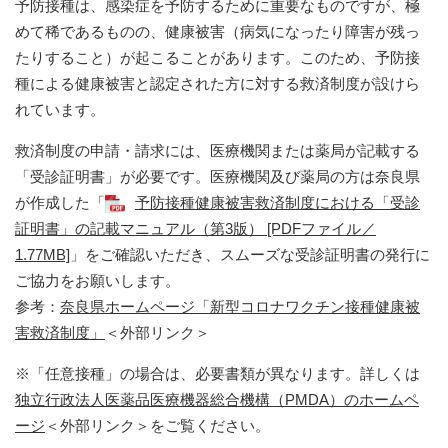
予防接種は、感染症を予防するために重要なものですが、極
めて稀であるものの、健康被害（病気になったり障害が残っ
たりすること）が起こることがあります。このため、予防接
種による健康被害と認定された方に対する救済制度が設けら
れています。
救済制度の申請・請求には、医療機関または薬局が記載する
「受診証明書」が必要です。医療機関及び薬局の方は奈良県
が作成した「
予防接種健康被害救済制度における「受診
証明書」の記載マニュアル（第3版） [PDFファイル／
1.77MB]
」をご確認いただき、スムーズな受診証明書の発行に
ご協力をお願いします。
参考：
奈良県ホームページ「新型コロナワクチン接種健康被
害救済制度」
＜外部リンク＞
※「任意接種」の場合は、必要書類が異なります。詳しくは
独立行政法人医薬品医療機器総合機構（PMDA）のホームペ
ージ
＜外部リンク＞
をご覧ください。