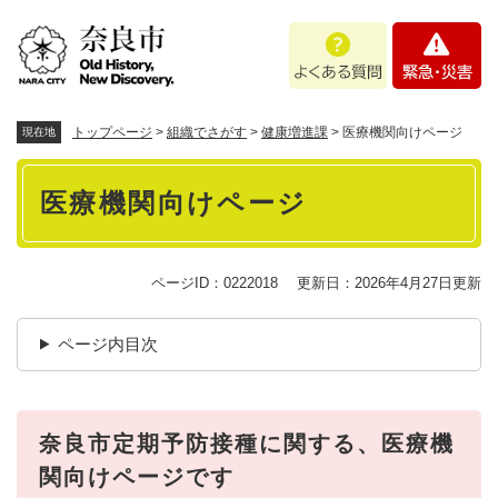
ペ
メニューを飛ばして本文へ
よ
緊
ー
く
急
ジ
あ
・
の
る
災
先
質
害
頭
トップページ
>
組織でさがす
>
健康増進課
>
医療機関向けページ
現在地
問
で
本
す
医療機関向けページ
。
文
ページID：0222018
更新日：2026年4月27日更新
ページ内目次
奈良市定期予防接種に関する、医療機
関向けページです