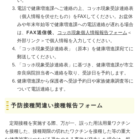
い。
電話で健康増進課へご連絡の上、コッホ現象受診連絡表
（個人情報を伏せたもの）を​FAXしてください。お盆休
みや年末年始等で健康増進課への電話連絡が遅れる場合
は、
FAX送信後、
コッホ現象個人情報報告フォーム
＜
外部リンク＞
で個人情報を入力してください。
「コッホ現象受診連絡表」（原本）を健康増進課宛てに
郵送してください。
「コッホ現象受診連絡表」に基づき、健康増進課が市立
奈良病院担当者へ連絡を取り、受診日を予約します。
健康増進課から保護者へ受診予約日や家族健康調査等に
ついて電話連絡します。
予防接種間違い接種報告フォーム
定期接種を実施する際、万が一、誤った用法用量ワクチン
を接種した、接種期限の切れたワクチンを接種した等の重大