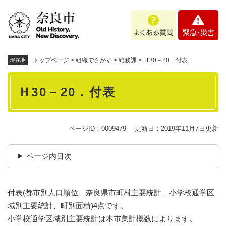
ペ
メニューを飛ばして本文へ
よ
緊
ー
く
急
ジ
あ
・
の
る
災
先
質
害
頭
トップページ
>
組織でさがす
>
総務課
>
Ｈ30－20．付表
現在地
問
で
本
す
Ｈ30－20．付表
。
文
ページID：0009479
更新日：2019年11月7日更新
ページ内目次
付表(都市別人口順位、奈良県市町村主要統計、小学校通学区
域別主要統計、町別面積)4点です。
小学校通学区域別主要統計は本市集計概数によります。