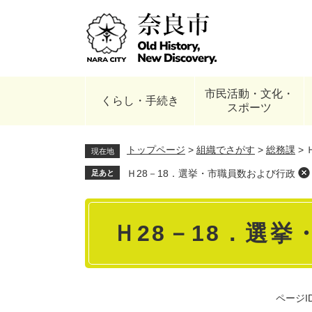
ペ
ー
ジ
の
先
頭
市民活動・文化・
で
くらし・手続き
スポーツ
す
。
トップページ
>
組織でさがす
>
総務課
>
現在地
Ｈ28－18．選挙・市職員数および行政
足あと
本
Ｈ28－18．選
文
ページID