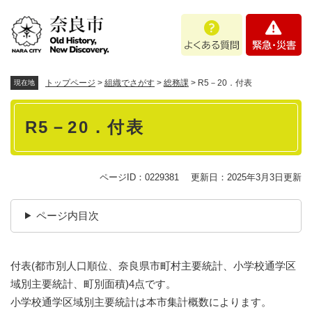
ペ
メニューを飛ばして本文へ
よ
緊
ー
く
急
ジ
あ
・
の
る
災
先
質
害
頭
トップページ
>
組織でさがす
>
総務課
>
R5－20．付表
現在地
問
で
本
す
R5－20．付表
。
文
ページID：0229381
更新日：2025年3月3日更新
ページ内目次
付表(都市別人口順位、奈良県市町村主要統計、小学校通学区
域別主要統計、町別面積)4点です。
小学校通学区域別主要統計は本市集計概数によります。