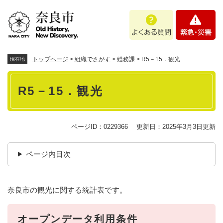
ペ
メニューを飛ばして本文へ
よ
緊
ー
く
急
ジ
あ
・
の
る
災
先
質
害
頭
トップページ
>
組織でさがす
>
総務課
>
R5－15．観光
現在地
問
で
本
す
R5－15．観光
。
文
ページID：0229366
更新日：2025年3月3日更新
ページ内目次
奈良市の観光に関する統計表です。
オープンデータ利用条件