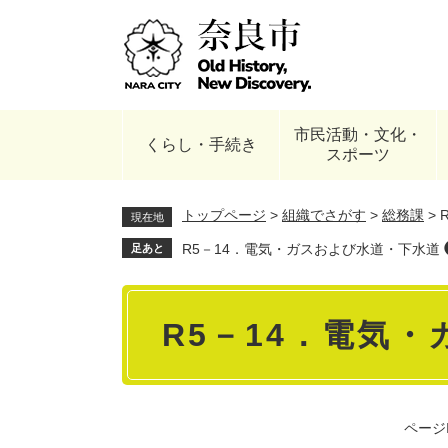
ペ
ー
ジ
の
先
頭
市民活動・文化・
で
くらし・手続き
スポーツ
す
。
トップページ
>
組織でさがす
>
総務課
>
現在地
R5－14．電気・ガスおよび水道・下水道
足あと
本
R5－14．電気
文
ページI