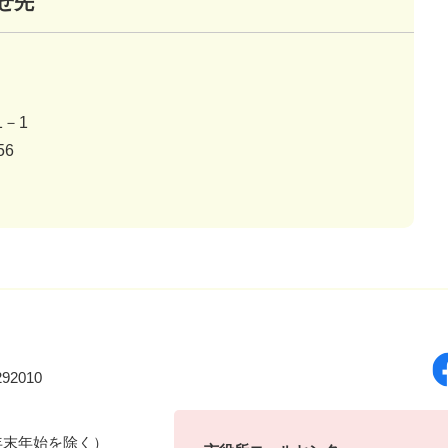
せ先
－1
56
92010
年末年始を除く）