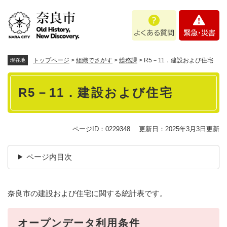
ペ
メニューを飛ばして本文へ
よ
緊
ー
く
急
ジ
あ
・
の
る
災
先
質
害
頭
トップページ
>
組織でさがす
>
総務課
>
R5－11．建設および住宅
現在地
問
で
本
す
R5－11．建設および住宅
。
文
ページID：0229348
更新日：2025年3月3日更新
ページ内目次
奈良市の建設および住宅に関する統計表です。
オープンデータ利用条件