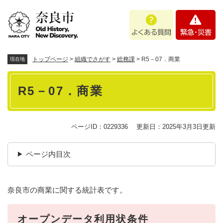
ペ
メニューを飛ばして本文へ
よ
緊
ー
く
急
ジ
あ
・
の
る
災
先
質
害
頭
トップページ
>
組織でさがす
>
総務課
>
R5－07．商業
現在地
問
で
本
す
R5－07．商業
。
文
ページID：0229336
更新日：2025年3月3日更新
ページ内目次
奈良市の商業に関する統計表です。
オープンデータ利用状条件