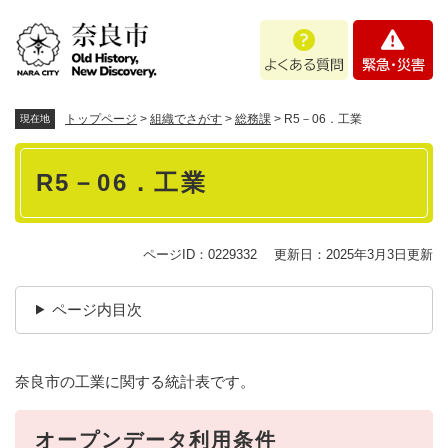
ペ
メニューを飛ばして本文へ
よ
緊
ー
く
急
ジ
あ
・
の
る
災
先
質
害
頭
トップページ
>
組織でさがす
>
総務課
>
R5－06．工業
現在地
問
で
本
す
R5－06．工業
。
文
ページID：0229332
更新日：2025年3月3日更新
ページ内目次
奈良市の工業に関する統計表です。
オープンデータ利用条件