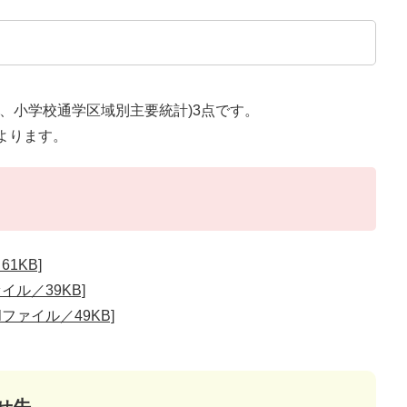
、小学校通学区域別主要統計)3点です。
よります。
1KB]
イル／39KB]
lファイル／49KB]