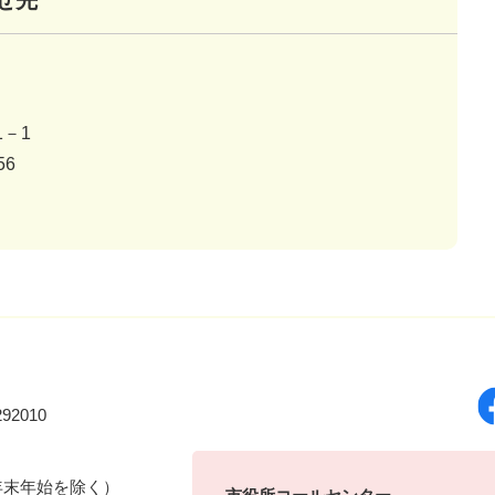
せ先
－1
56
92010
年末年始を除く）