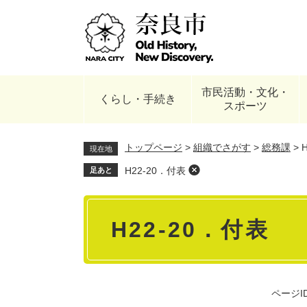
ペ
ー
ジ
の
先
頭
市民活動・文化・
で
くらし・手続き
スポーツ
す
。
トップページ
>
組織でさがす
>
総務課
>
現在地
H22-20．付表
足あと
本
H22-20．付表
文
ページID