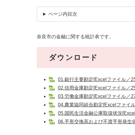
ページ内目次
奈良市の金融に関する統計表です。
ダウンロード
01.銀行主要勘定[Excelファイル／25
02.信用金庫勘定[Excelファイル／25
03.労働金庫勘定[Excelファイル／27
04.農業協同組合勘定[Excelファイル
05.国民生活金融公庫取扱状況[Exce
06.手形交換高および不渡手形発生状況[