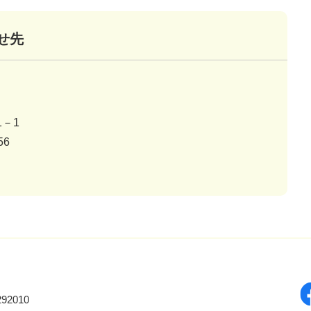
せ先
－1
56
92010