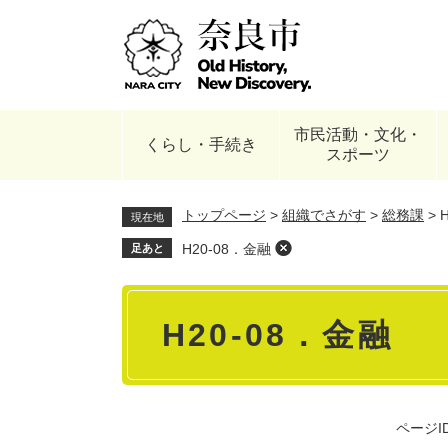
ペ
ー
ジ
の
先
頭
市民活動・文化・
で
くらし・手続き
スポーツ
す
。
トップページ
>
組織でさがす
>
総務課
>
現在地
H20-08．金融
足あと
本
H20-08．金融
文
ページID