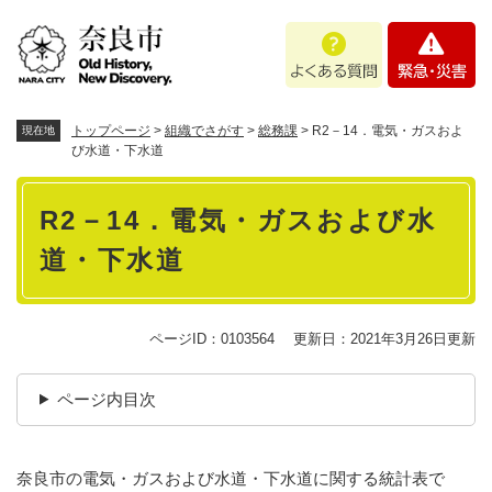
ペ
メニューを飛ばして本文へ
よ
緊
ー
く
急
ジ
あ
・
の
る
災
先
質
害
頭
トップページ
>
組織でさがす
>
総務課
>
R2－14．電気・ガスおよ
現在地
問
で
び水道・下水道
す
本
。
R2－14．電気・ガスおよび水
文
道・下水道
ページID：0103564
更新日：2021年3月26日更新
ページ内目次
奈良市の電気・ガスおよび水道・下水道に関する統計表で