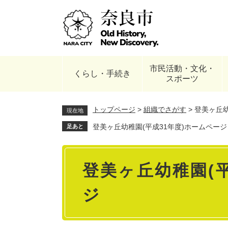
ペ
ー
ジ
の
先
頭
市民活動・文化・
で
くらし・手続き
スポーツ
す
。
トップページ
>
組織でさがす
>
登美ヶ丘
現在地
登美ヶ丘幼稚園(平成31年度)ホームページ
足あと
本
登美ヶ丘幼稚園(
文
ジ