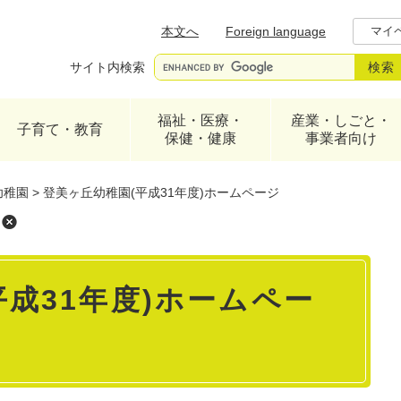
メニューを飛ばして本文へ
本文へ
Foreign language
マイ
サイト内検索
福祉・医療・
産業・しごと・
子育て・教育
保健・健康
事業者向け
幼稚園
>
登美ヶ丘幼稚園(平成31年度)ホームページ
平成31年度)ホームペー