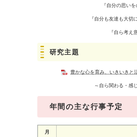
『自分の思いを
『自分も友達も大切
『自ら考え
研究主題
豊かな心を育み、いきいきと活動
～自ら関わる・感
年間の主な行事予定
月