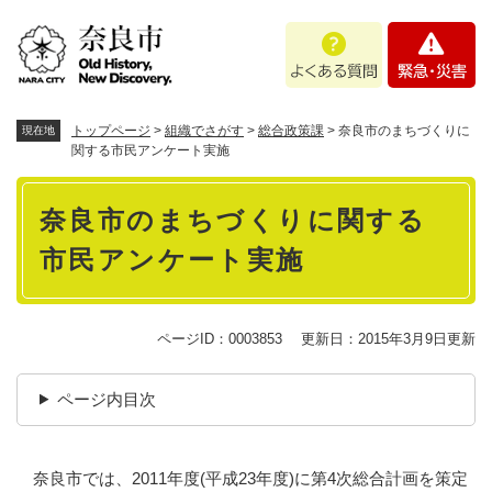
ペ
メニューを飛ばして本文へ
よ
緊
ー
く
急
ジ
あ
・
の
る
災
先
質
害
頭
トップページ
>
組織でさがす
>
総合政策課
>
奈良市のまちづくりに
現在地
問
で
関する市民アンケート実施
す
本
。
奈良市のまちづくりに関する
文
市民アンケート実施
ページID：0003853
更新日：2015年3月9日更新
ページ内目次
奈良市では、2011年度(平成23年度)に第4次総合計画を策定