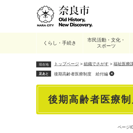
ペ
ー
ジ
の
先
頭
市民活動・文化・
で
くらし・手続き
スポーツ
す
。
トップページ
>
組織でさがす
>
福祉医療
現在地
後期高齢者医療制度 給付編
足あと
本
後期高齢者医療制
文
ページID