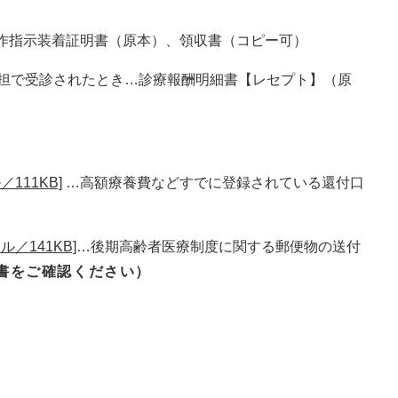
作指示装着証明書（原本）、領収書（コピー可）
担で受診されたとき…診療報酬明細書【レセプト】（原
111KB]
…高額療養費などすでに登録されている還付口
／141KB]
…後期高齢者医療制度に関する郵便物の送付
書をご確認ください）