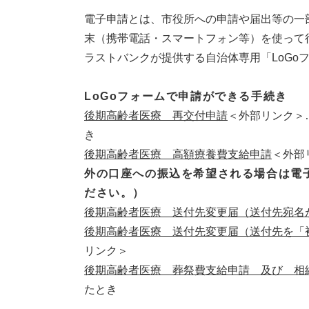
電子申請とは、市役所への申請や届出等の一
末（携帯電話・スマートフォン等）を使って
ラストバンクが提供する自治体専用「LoGo
LoGoフォームで申請ができる手続き
後期高齢者医療 再交付申請
＜外部リンク＞
き
後期高齢者医療 高額療養費支給申請
＜外部
外の口座への振込を希望される場合は電
ださい。）​
後期高齢者医療 送付先変更届（送付先宛名
後期高齢者医療 送付先変更届（送付先を「
リンク＞
後期高齢者医療 葬祭費支給申請 及び 相
たとき