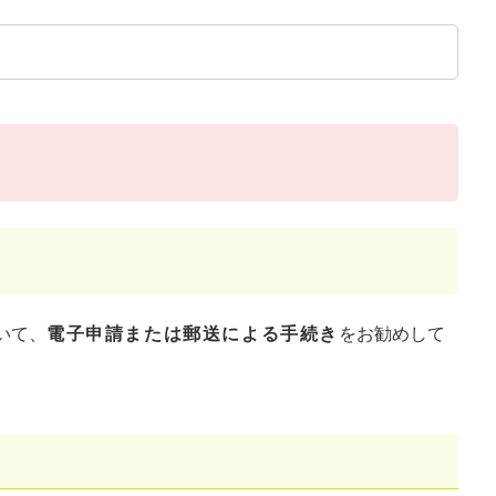
て​、
電子申請または郵送による手続き
をお勧めして