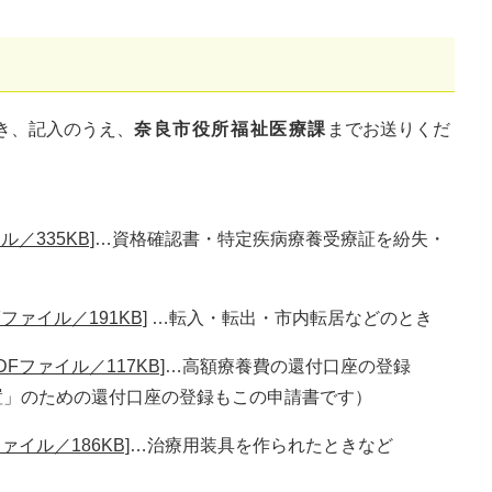
き、記入のうえ、
奈良市役所福祉医療課
までお送りくだ
／335KB]
…資格確認書・特定疾病療養受療証を紛失・
ァイル／191KB]
…転入・転出・市内転居などのとき​
Fファイル／117KB]
…高額療養費の還付口座の登録
」のための還付口座の登録もこの申請書です）​
イル／186KB]
…治療用装具を作られたときなど​