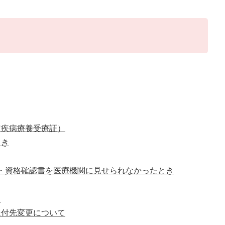
疾病療養受療証​）
とき
・資格確認書を医療機関に見せられなかったとき
）
送付先変更について