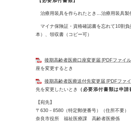
【必要添付書類】
治療用装具を作られたとき…治療用装具製
マイナ保険証・資格確認書を忘れて10割負
本）、領収書（コピー可）
後期高齢者医療口座変更届 [PDFファイル／
座を変更するとき​
後期高齢者医療送付先変更届 [PDFファイル
先を変更したいとき
（必要添付書類は申請
【宛先】
〒630－8580（特定郵便番号）（住所不要）
奈良市役所 福祉医療課 高齢者医療係