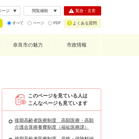
ページ
閲覧補助
緊急・災害
よくある質問
すべて
ページ
PDF
奈良市の魅力
市政情報
このページを見ている人は
こんなページも見ています
後期高齢者医療制度 高額医療・高額
介護合算療養費制度（福祉医療課）
後期高齢者医療制度 資格・保険料編