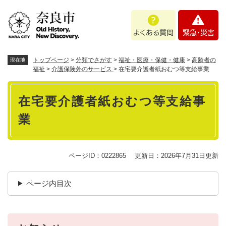
ペ
メニューを飛ばして本文へ
よ
緊
ー
く
急
ジ
あ
・
の
る
災
先
質
害
頭
トップページ
>
分類でさがす
>
福祉・医療・保健・健康
>
高齢者の
現在地
問
で
福祉
>
介護保険外のサービス
>
在宅要介護者紙おむつ等支給事業
す
本
。
在宅要介護者紙おむつ等支給事
文
業
ページID：0222865
更新日：2026年7月31日更新
ページ内目次