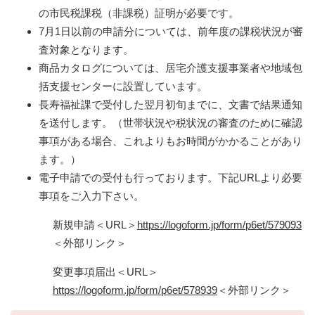
の市民税課税（非課税）証明が必要です。
7月1日以前の申請分については、前年度の課税状況が審
査対象となります。
商品カタログについては、居宅介護支援事業者や地域包
括支援センターに設置しています。
長寿福祉課で受付した翌月初旬までに、文書で結果通知
を送付します。（世帯状況や税状況の審査のために確認
事項がある場合、これよりもお時間がかかることがあり
ます。）
電子申請での受付も行っております。下記URLより必要
事項をご入力下さい。
新規申請＜URL＞
https://logoform.jp/form/p6et/579093
＜外部リンク＞
変更事項届出＜URL＞​
https://logoform.jp/form/p6et/578939
＜外部リンク＞