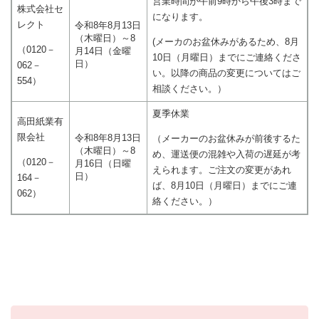
営業時間が午前9時から午後3時まで
株式会社セ
になります。
レクト
令和8年8月13日
（木曜日）～8
(メーカのお盆休みがあるため、8月
（0120－
月14日（金曜
10日（月曜日）までにご連絡くださ
日）
062－
い。以降の商品の変更についてはご
554）
相談ください。）
夏季休業
高田紙業有
限会社
令和8年8月13日
（メーカーのお盆休みが前後するた
（木曜日）～8
め、運送便の混雑や入荷の遅延が考
（0120－
月16日（日曜
えられます。ご注文の変更があれ
日）
164－
ば、8月10日（月曜日）までにご連
062）
絡ください。）