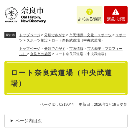
ペ
メニューを飛ばして本文へ
よ
緊
ー
く
急
ジ
あ
・
の
る
災
先
質
害
頭
トップページ
>
分類でさがす
>
市民活動・文化・スポーツ
>
スポー
現在地
問
で
ツ
>
スポーツ施設
>
ロート奈良武道場（中央武道場）
す
トップページ
>
分類でさがす
>
市政情報
>
市の概要（プロフィー
。
ル）
>
奈良市の施設
>
ロート奈良武道場（中央武道場）
本
ロート奈良武道場（中央武道
文
場）
ページID：0219044
更新日：2026年1月19日更新
ページ内目次