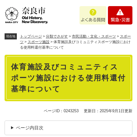
ペ
メニューを飛ばして本文へ
よ
緊
ー
く
急
ジ
あ
・
の
る
災
先
質
害
頭
トップページ
>
分類でさがす
>
市民活動・文化・スポーツ
>
スポー
現在地
問
で
ツ
>
スポーツ施設
>
体育施設及びコミュニティスポーツ施設におけ
る使用料還付基準について
す
。
本
体育施設及びコミュニティス
文
ポーツ施設における使用料還付
基準について
ページID：0243253
更新日：2025年9月1日更新
ページ内目次