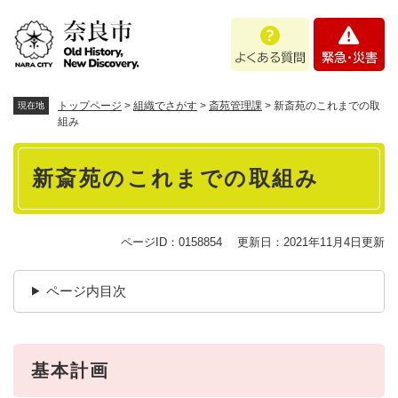
ペ
メニューを飛ばして本文へ
よ
緊
ー
く
急
ジ
あ
・
の
る
災
先
質
害
頭
トップページ
>
組織でさがす
>
斎苑管理課
>
新斎苑のこれまでの取
現在地
問
で
組み
す
本
。
新斎苑のこれまでの取組み
文
ページID：0158854
更新日：2021年11月4日更新
ページ内目次
基本計画