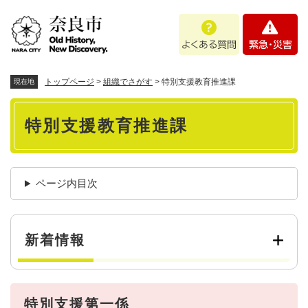
ペ
メニューを飛ばして本文へ
よ
緊
ー
く
急
ジ
あ
・
の
る
災
先
質
害
頭
トップページ
>
組織でさがす
>
特別支援教育推進課
現在地
問
で
本
す
特別支援教育推進課
。
文
ページ内目次
新着情報
特別支援第一係