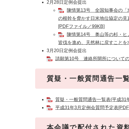
2月28日定例会提出
陳情第13号 全国知事会の
の根幹を脅かす日米地位協定の見
[PDFファイル／99KB]
陳情第14号 奥山等の杉・ヒ
皆伐を進め、天然林に戻すことを求め
3月20日定例会提出
請願第10号 連絡所開所についての請願
質疑・一般質問通告一
質疑・一般質問通告一覧表(平成31年3
平成31年3月定例会質問予定表[PDF
本会議で配付された資