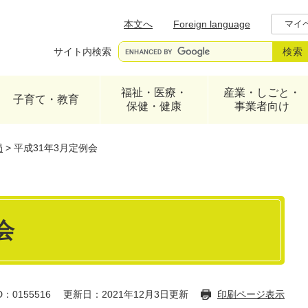
メニューを飛ばして本文へ
本文へ
Foreign language
マイ
サイト内検索
福祉・医療・
産業・しごと・
子育て・教育
保健・健康
事業者向け
局
>
平成31年3月定例会
会
：0155516
更新日：2021年12月3日更新
印刷ページ表示