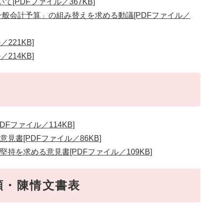
[PDFファイル／367KB]
一般会計予算」の組み替えを求める動議[PDFファイル／
221KB]
214KB]
Fファイル／114KB]
書[PDFファイル／86KB]
持を求める意見書[PDFファイル／109KB]
願・陳情文書表