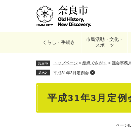
ペ
ー
ジ
の
先
頭
市民活動・文化・
で
くらし・手続き
スポーツ
す
。
トップページ
>
組織でさがす
>
議会事務
現在地
平成31年3月定例会
足あと
本
平成31年3月定例
文
ページID