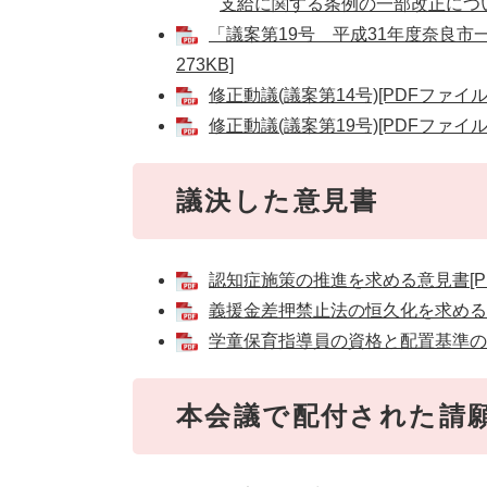
支給に関する条例の一部改正について
「議案第19号 平成31年度奈良市
273KB]
修正動議(議案第14号)[PDFファイル／
修正動議(議案第19号)[PDFファイル／
議決した意見書
認知症施策の推進を求める意見書[PD
義援金差押禁止法の恒久化を求める意見
学童保育指導員の資格と配置基準の堅
本会議で配付された請