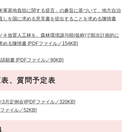
「米軍基地負担に関する提言」の趣旨に基づいて、地方自治
直しを国に求める意見書を提出することを求める陳情書
ノキ放置人工林を、森林環境譲与税(仮称)で順次計画的に
る陳情書 [PDFファイル／154KB]
書 [PDFファイル／90KB]
覧表、質問予定表
月定例会)[PDFファイル／320KB]
ファイル／52KB]
料