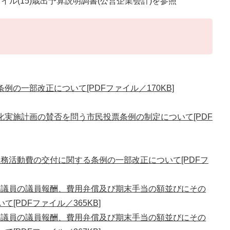
ル(15)歳出予算説明調書(公営企業会計)を参照
の一部改正について[PDFファイル／170KB]
化実施計画の賛否を問う市民投票条例の制定について[PDF
務活動費の交付に関する条例の一部改正について[PDFフ
の議員の議員報酬、費用弁償及び期末手当の額並びにその
[PDFファイル／365KB]
の議員の議員報酬、費用弁償及び期末手当の額並びにその