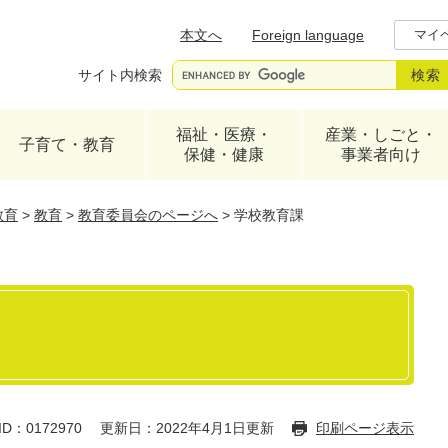
メニューを飛ばして本文へ
本文へ
Foreign language
マイ
サイト内検索
福祉・医療・
産業・しごと・
子育て・教育
保健・健康
事業者向け
教育
>
教育
>
教育委員会のページへ
>
学校教育課
D：0172970
更新日：2022年4月1日更新
印刷ページ表示