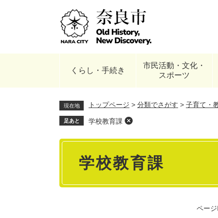
ペ
ー
ジ
の
先
頭
市民活動・文化・
で
くらし・手続き
スポーツ
す
。
トップページ
>
分類でさがす
>
子育て・
現在地
学校教育課
足あと
本
学校教育課
文
ページI