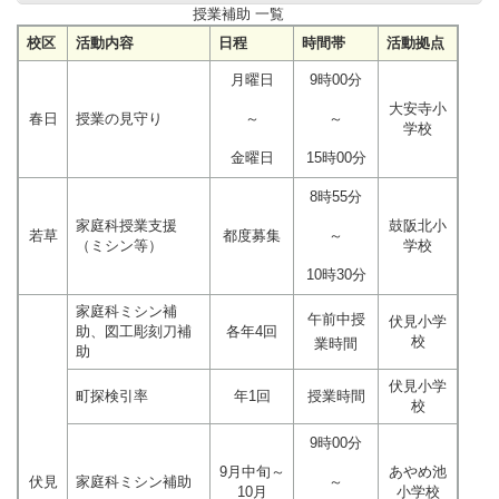
授業補助 一覧
校区
活動内容
日程
時間帯
活動拠点
月曜日
9時00分
大安寺小
春日
授業の見守り
～
～
学校
金曜日
15時00分
8時55分
家庭科授業支援
鼓阪北小
若草
都度募集
～
（ミシン等）
学校
10時30分
家庭科ミシン補
午前中授
伏見小学
助、図工彫刻刀補
各年4回
校
業時間
助
伏見小学
町探検引率
年1回
授業時間
校
9時00分
9月中旬～
あやめ池
伏見
家庭科ミシン補助
～
10月
小学校