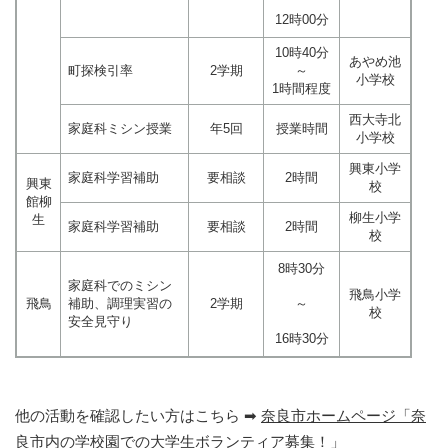
12時00分
10時40分
あやめ池
町探検引率
2学期
～
小学校
1時間程度
西大寺北
家庭科ミシン授業
年5回
授業時間
小学校
興東小学
家庭科学習補助
要相談
2時間
興東
校
館柳
柳生小学
生
家庭科学習補助
要相談
2時間
校
8時30分
家庭科でのミシン
飛鳥小学
飛鳥
補助、調理実習の
2学期
～
校
安全見守り
16時30分
他の活動を確認したい方はこちら ➡
奈良市ホームページ「奈
良市内の学校園での大学生ボランティア募集！」