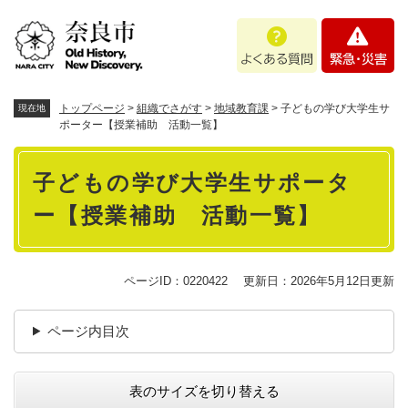
ペ
メニューを飛ばして本文へ
よ
緊
ー
く
急
ジ
あ
・
の
る
災
先
質
害
頭
トップページ
>
組織でさがす
>
地域教育課
>
子どもの学び大学生サ
現在地
問
で
ポーター【授業補助 活動一覧】
す
本
。
子どもの学び大学生サポータ
文
ー【授業補助 活動一覧】
ページID：0220422
更新日：2026年5月12日更新
ページ内目次
表のサイズを切り替える