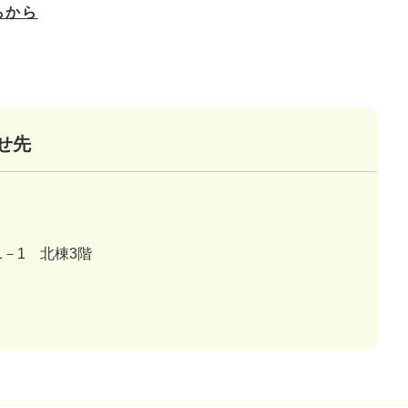
らから
せ先
－1 北棟3階