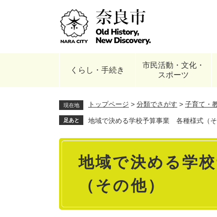
ペ
ー
ジ
の
先
頭
市民活動・文化・
で
くらし・手続き
スポーツ
す
。
トップページ
>
分類でさがす
>
子育て・
現在地
地域で決める学校予算事業 各種様式（そ
足あと
本
地域で決める学校
文
（その他）