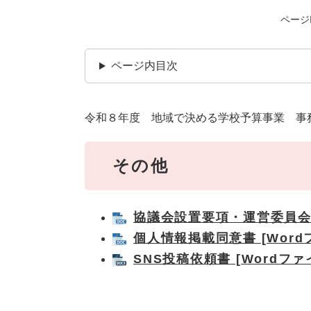
ページI
ページ内目次
令和８年度 地域で決める学校予算事業 事
その他
協議会設置要項・運営委員会会則
個人情報掲載同意書 [Word
SNS投稿依頼書 [Wordファ