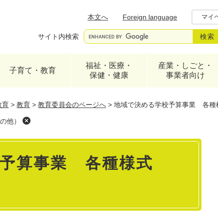
メニューを飛ばして本文へ
本文へ
Foreign language
マイ
サイト内検索
福祉・医療・
産業・しごと・
子育て・教育
保健・健康
事業者向け
教育
>
教育
>
教育委員会のページへ
>
地域で決める学校予算事業 各種
の他）
予算事業 各種様式