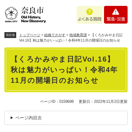
ペ
メニューを飛ばして本文へ
よ
緊
ー
く
急
ジ
あ
・
の
る
災
先
質
害
頭
トップページ
>
組織でさがす
>
地域教育課
>
【くろかみやま日記
現在地
問
で
Vol.16】秋は魅力がいっぱい！令和4年11月の開場日のお知らせ
す
本
。
【くろかみやま日記Vol.16】
文
秋は魅力がいっぱい！令和4年
11月の開場日のお知らせ
ページID：0159698
更新日：2022年11月2日更新
ページ内目次