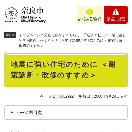
ペ
メニューを飛ばして本文へ
よ
緊
ー
く
急
ジ
あ
・
の
る
災
先
質
害
頭
トップページ
>
分類でさがす
>
くらし・手続き
>
住まい・引っ越し
現在地
問
で
>
住宅耐震・バリアフリー
>
地震に強い住宅のために ＜耐震診断・
改修のすすめ＞
す
。
本
地震に強い住宅のために ＜耐
文
震診断・改修のすすめ＞
ページID：0002922
更新日：2008年9月24日更新
ページ内目次