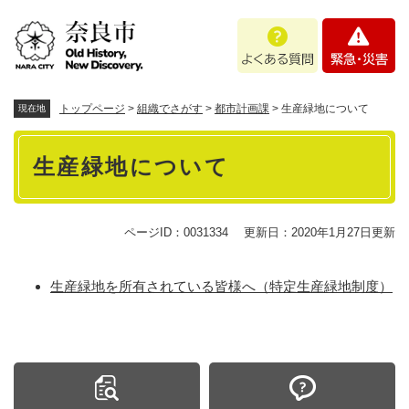
ペ
メニューを飛ばして本文へ
よ
緊
ー
く
急
ジ
あ
・
の
る
災
先
質
害
頭
トップページ
>
組織でさがす
>
都市計画課
>
生産緑地について
現在地
問
で
本
す
生産緑地について
。
文
ページID：0031334
更新日：2020年1月27日更新
生産緑地を所有されている皆様へ（特定生産緑地制度）