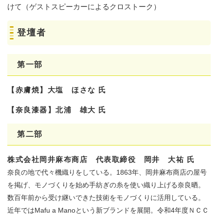
けて（ゲストスピーカーによるクロストーク）
登壇者
第一部
【赤膚焼】大塩 ほさな 氏
【奈良漆器】北浦 雄大 氏
第二部
株式会社岡井麻布商店 代表取締役 岡井 大祐 氏
奈良の地で代々機織りをしている。1863年、岡井麻布商店の屋号
を掲げ、モノづくりを始め手紡ぎの糸を使い織り上げる奈良晒。
数百年前から受け継いできた技術をモノづくりに活用している。
近年ではMafu a Manoという新ブランドを展開。令和4年度ＮＣＣ