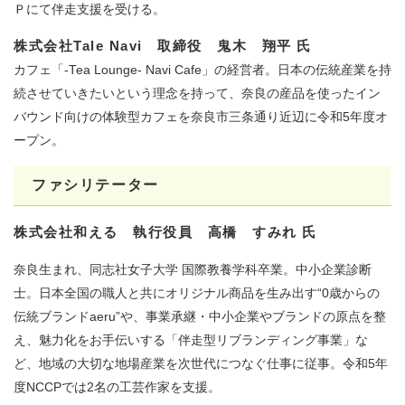
Ｐにて伴走支援を受ける。
株式会社Tale Navi 取締役 鬼木 翔平 氏​
​カフェ「-Tea Lounge- Navi Cafe」の経営者。日本の伝統産業を持
続させていきたいという理念を持って、奈良の産品を使ったイン
バウンド向けの体験型カフェを奈良市三条通り近辺に令和5年度オ
ープン。
ファシリテーター
株式会社和える 執行役員 高橋 すみれ 氏
奈良生まれ、同志社女子大学 国際教養学科卒業。中小企業診断
士。日本全国の職人と共にオリジナル商品を生み出す“0歳からの
伝統ブランドaeru”や、事業承継・中小企業やブランドの原点を整
え、魅力化をお手伝いする「伴走型リブランディング事業」な
ど、地域の大切な地場産業を次世代につなぐ仕事に従事。令和5年
度NCCPでは2名の工芸作家を支援。