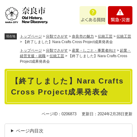
ペ
メニューを飛ばして本文へ
よ
緊
ー
く
急
ジ
あ
・
の
る
災
先
質
害
頭
トップページ
>
分類でさがす
>
奈良市の魅力
>
伝統工芸
>
伝統工芸
現在地
問
で
>
【終了しました】Nara Crafts Cross Project成果発表会
す
トップページ
>
分類でさがす
>
産業・しごと・事業者向け
>
起業・
。
経営支援・就職
>
伝統工芸
>
【終了しました】Nara Crafts Cross
Project成果発表会
本
【終了しました】Nara Crafts
文
Cross Project成果発表会
ページID：0206873
更新日：2024年2月28日更新
ページ内目次