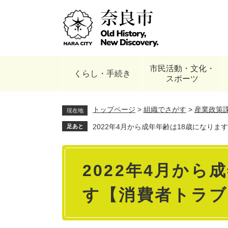
ペ
ー
ジ
の
先
頭
市民活動・文化・
で
くらし・手続き
スポーツ
す
。
トップページ
>
組織でさがす
>
産業政策
現在地
2022年4月から成年年齢は18歳になり
足あと
本
2022年4月から
文
す【消費者トラブ