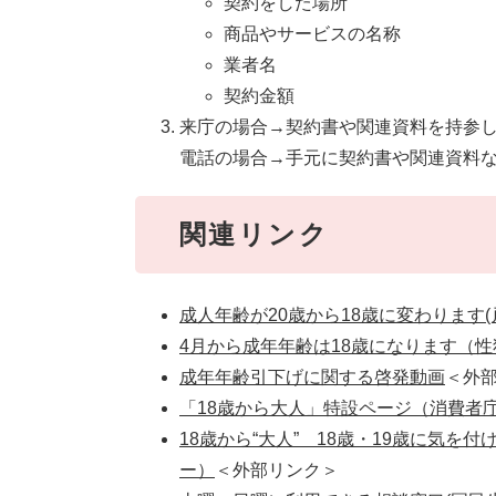
契約をした場所
商品やサービスの名称
業者名
契約金額
来庁の場合→契約書や関連資料を持参
電話の場合→手元に契約書や関連資料
関連リンク
成人年齢が20歳から18歳に変わります
4月から成年年齢は18歳になります（
成年年齢引下げに関する啓発動画
＜外
「18歳から大人」特設ページ（消費者
18歳から“大人” 18歳・19歳に気
ー）
＜外部リンク＞