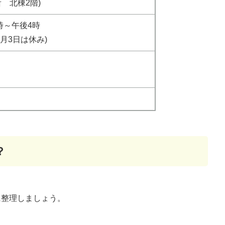
 北棟2階)
時～午後4時
1月3日は休み)
？
に整理しましょう。