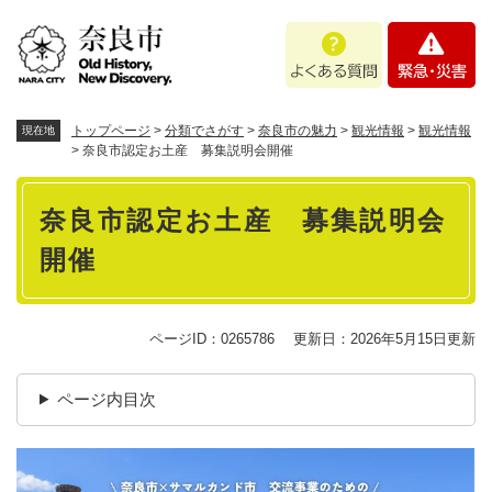
ペ
メニューを飛ばして本文へ
よ
緊
ー
く
急
ジ
あ
・
の
る
災
先
質
害
頭
トップページ
>
分類でさがす
>
奈良市の魅力
>
観光情報
>
観光情報
現在地
問
で
>
奈良市認定お土産 募集説明会開催
す
本
。
奈良市認定お土産 募集説明会
文
開催
ページID：0265786
更新日：2026年5月15日更新
ページ内目次