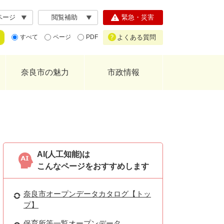
ページ
閲覧補助
緊急・災害
よくある質問
すべて
ページ
PDF
奈良市の魅力
市政情報
AI(人工知能)は
こんなページをおすすめします
奈良市オープンデータカタログ【トッ
プ】
保育所等一覧オープンデータ