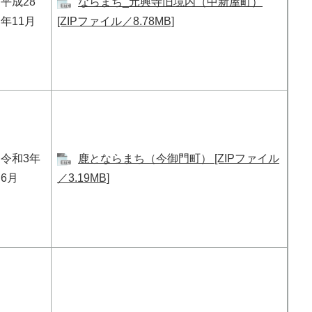
平成28
ならまち_元興寺旧境内（中新屋町）
年11月
[ZIPファイル／8.78MB]
令和3年
鹿とならまち（今御門町） [ZIPファイル
6月
／3.19MB]