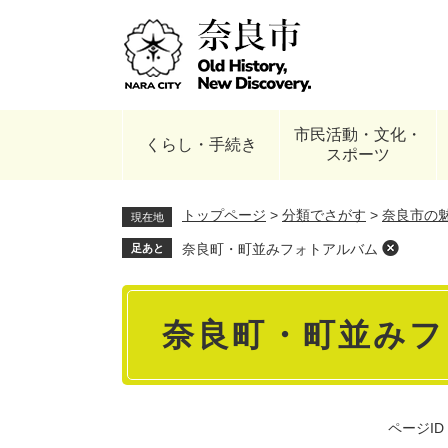
ペ
ー
ジ
の
先
頭
市民活動・文化・
で
くらし・手続き
スポーツ
す
。
トップページ
>
分類でさがす
>
奈良市の
現在地
奈良町・町並みフォトアルバム
足あと
本
奈良町・町並み
文
ページID：