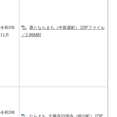
令和3年
鹿とならまち（中新屋町） [ZIPファイル
11月
／2.96MB]
令和3年
ならまち_元興寺旧境内（鳴川町） [ZIP