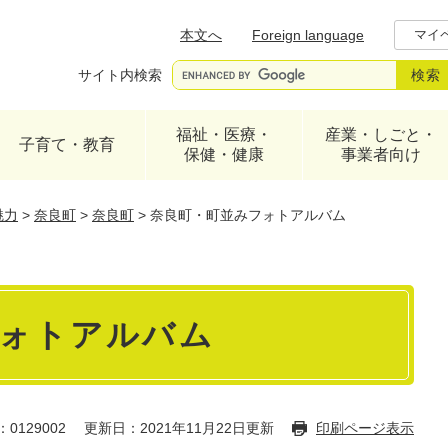
メニューを飛ばして本文へ
本文へ
Foreign language
マイ
サイト内検索
福祉・医療・
産業・しごと・
子育て・教育
保健・健康
事業者向け
魅力
>
奈良町
>
奈良町
>
奈良町・町並みフォトアルバム
フォトアルバム
0129002
更新日：2021年11月22日更新
印刷ページ表示