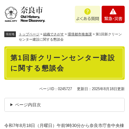
ペ
メニューを飛ばして本文へ
よ
緊
ー
く
急
ジ
あ
・
の
る
災
先
質
害
頭
トップページ
>
組織でさがす
>
環境都市推進課
>
第1回新クリーン
現在地
問
で
センター建設に関する懇談会
す
本
。
第1回新クリーンセンター建設
文
に関する懇談会
ページID：0245727
更新日：2025年8月18日更新
ページ内目次
令和7年8月18日（月曜日）午前9時30分から奈良市庁舎中央棟